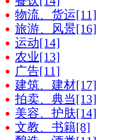
餐饮[14]
物流、货运[11]
旅游、风景[16]
运动[14]
农业[13]
广告[11]
建筑、建材[17]
拍卖、典当[13]
美容、护肤[14]
文教、书籍[8]