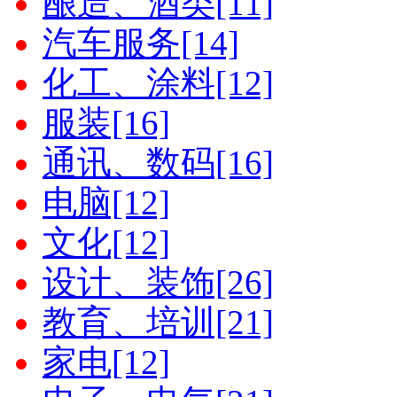
酿造、酒类[11]
汽车服务[14]
化工、涂料[12]
服装[16]
通讯、数码[16]
电脑[12]
文化[12]
设计、装饰[26]
教育、培训[21]
家电[12]