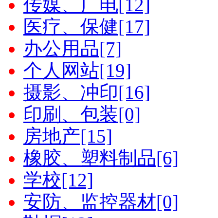
传媒、广电[12]
医疗、保健[17]
办公用品[7]
个人网站[19]
摄影、冲印[16]
印刷、包装[0]
房地产[15]
橡胶、塑料制品[6]
学校[12]
安防、监控器材[0]