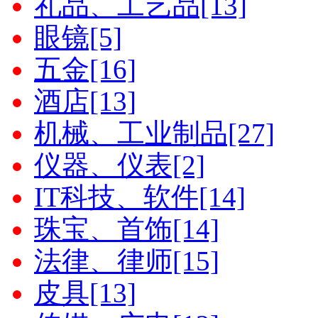
礼品、工艺品[13]
眼镜[5]
五金[16]
酒店[13]
机械、工业制品[27]
仪器、仪表[2]
IT科技、软件[14]
珠宝、首饰[14]
法律、律师[15]
皮具[13]