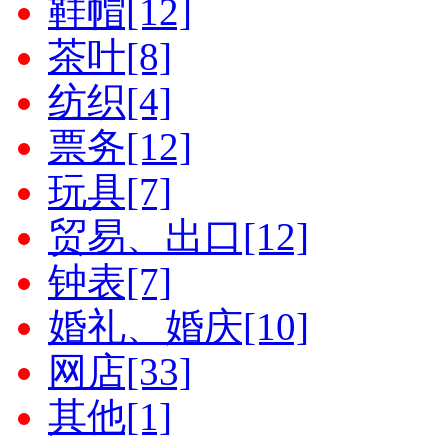
鞋帽[12]
茶叶[8]
纺织[4]
票务[12]
玩具[7]
贸易、出口[12]
钟表[7]
婚礼、婚庆[10]
网店[33]
其他[1]